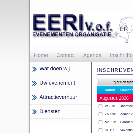
Home
Contact
Agenda
Inschrijff
Wat doen wij
INSCHRIJVE
Uw evenement
Datum
Omschri
Attractieverhuur
Augustus 2026
Vr. 07e
Jaarmar
Diensten
Zo. 09e
Zomer-v
Ma. 10e
Paarden
Di. 11e
Vakanti