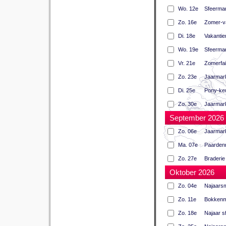
Wo. 12e
Sfeermar
Zo. 16e
Zomer-v
Di. 18e
Vakanti
Wo. 19e
Sfeermar
Vr. 21e
Zomerfai
Zo. 23e
Jaarmar
Di. 25e
Pony-ke
Zo. 30e
Jaarmar
September 2026
Zo. 06e
Jaarmark
Ma. 07e
Paardenm
Zo. 27e
Braderie
Oktober 2026
Zo. 04e
Najaars
Zo. 11e
Bokkenme
Zo. 18e
Najaar s