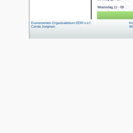
Woensdag 12 - 08
Evenementen Organisatieburo EERI v.o.f.
Kr
Carola Jongman
66