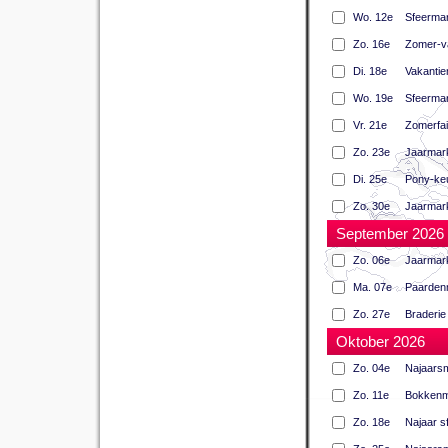
Wo. 12e
Sfeermar
Zo. 16e
Zomer-v
Di. 18e
Vakanti
Wo. 19e
Sfeermar
Vr. 21e
Zomerfai
Zo. 23e
Jaarmar
Di. 25e
Pony-ke
Zo. 30e
Jaarmar
September 2026
Zo. 06e
Jaarmark
Ma. 07e
Paardenm
Zo. 27e
Braderie
Oktober 2026
Zo. 04e
Najaars
Zo. 11e
Bokkenme
Zo. 18e
Najaar s