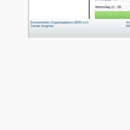
Woensdag 12 - 08
Evenementen Organisatieburo EERI v.o.f.
Kr
Carola Jongman
66