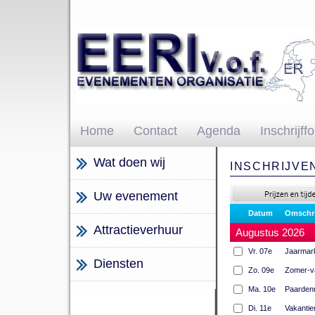
Home
Contact
Agenda
Inschrijff
Wat doen wij
INSCHRIJVE
Uw evenement
Datum
Omschri
Attractieverhuur
Augustus 2026
Vr. 07e
Jaarmar
Diensten
Zo. 09e
Zomer-v
Ma. 10e
Paarden
Di. 11e
Vakanti